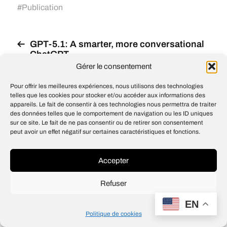
#
Publication
GPT-5.1: A smarter, more conversational
ChatGPT
Gérer le consentement
Fighting the New York Times’ invasion of
user privacy
Pour offrir les meilleures expériences, nous utilisons des technologies
telles que les cookies pour stocker et/ou accéder aux informations des
appareils. Le fait de consentir à ces technologies nous permettra de traiter
des données telles que le comportement de navigation ou les ID uniques
sur ce site. Le fait de ne pas consentir ou de retirer son consentement
peut avoir un effet négatif sur certaines caractéristiques et fonctions.
© 2026
Open IA
Design
Jean-Louis Maso
Accepter
Refuser
EN
Politique de cookies