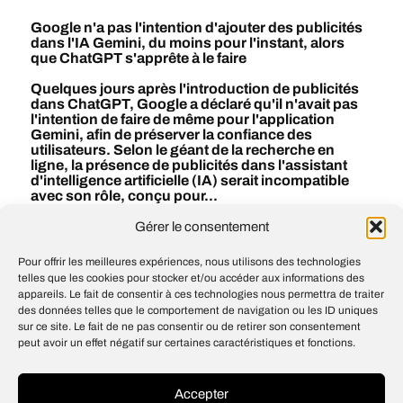
Google n'a pas l'intention d'ajouter des publicités
dans l'IA Gemini, du moins pour l'instant, alors
que ChatGPT s'apprête à le faire
Quelques jours après l'introduction de publicités
dans ChatGPT, Google a déclaré qu'il n'avait pas
l'intention de faire de même pour l'application
Gemini, afin de préserver la confiance des
utilisateurs. Selon le géant de la recherche en
ligne, la présence de publicités dans l'assistant
d'intelligence artificielle (IA) serait incompatible
avec son rôle, conçu pour...
Gérer le consentement
#
AI
#
IA
#
Intelligence artificielle
Pour offrir les meilleures expériences, nous utilisons des technologies
telles que les cookies pour stocker et/ou accéder aux informations des
appareils. Le fait de consentir à ces technologies nous permettra de traiter
Inside Praktika’s conversational
des données telles que le comportement de navigation ou les ID uniques
approach to language learning
sur ce site. Le fait de ne pas consentir ou de retirer son consentement
peut avoir un effet négatif sur certaines caractéristiques et fonctions.
Scaling PostgreSQL to power 800 million
ChatGPT users
Accepter