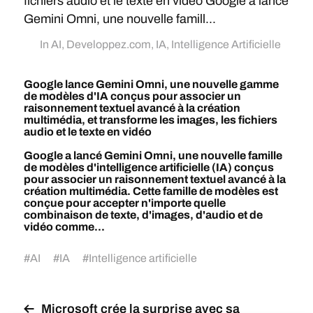
fichiers audio et le texte en vidéo Google a lancé
Gemini Omni, une nouvelle famill...
In
AI
,
Developpez.com
,
IA
,
Intelligence Artificielle
Google lance Gemini Omni, une nouvelle gamme
de modèles d'IA conçus pour associer un
raisonnement textuel avancé à la création
multimédia, et transforme les images, les fichiers
audio et le texte en vidéo
Google a lancé Gemini Omni, une nouvelle famille
de modèles d'intelligence artificielle (IA) conçus
pour associer un raisonnement textuel avancé à la
création multimédia. Cette famille de modèles est
conçue pour accepter n'importe quelle
combinaison de texte, d'images, d'audio et de
vidéo comme...
#
AI
#
IA
#
Intelligence artificielle
Microsoft crée la surprise avec sa