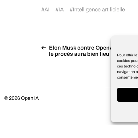
#
AI
#
IA
#
Intelligence artificielle
Elon Musk contre OpenAI :
le procès aura bien lieu
Pour offrir 
cookies pour
ces technol
navigation o
consentement
© 2026
Open IA