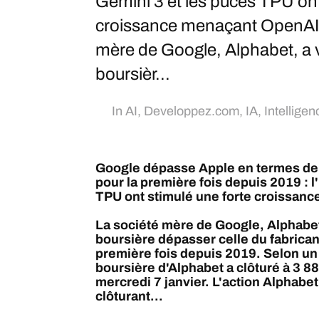
Gemini 3 et les puces TPU ont
croissance menaçant OpenAI 
mère de Google, Alphabet, a v
boursièr...
In
AI
,
Developpez.com
,
IA
,
Intelligenc
Google dépasse Apple en termes de c
pour la première fois depuis 2019 : l
TPU ont stimulé une forte croissanc
La société mère de Google, Alphabet,
boursière dépasser celle du fabrican
première fois depuis 2019. Selon un r
boursière d'Alphabet a clôturé à 3 880
mercredi 7 janvier. L'action Alphabe
clôturant...