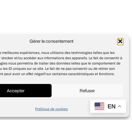
Gérer le consentement
YouTube submergé par les
vidéos IA selon une étude
les meilleures expériences, nous utilisons des technologies telles que les
 stocker et/ou accéder aux informations des appareils. Le fait de consentir à
ogies nous permettra de traiter des données telles que le comportement de
u les ID uniques sur ce site. Le fait de ne pas consentir ou de retirer son
 peut avoir un effet négatif sur certaines caractéristiques et fonctions.
Accepter
Refuser
Design
Jean-Louis Maso
EN
Politique de cookies