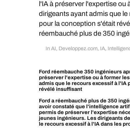
l'IA à préserver l'expertise ou 
dirigeants ayant admis que le 
pour la conception s'était révé
réembauché plus de 350 ingén
In
AI
,
Developpez.com
,
IA
,
Intelligenc
Ford réembauche 350 ingénieurs aprè
préserver l'expertise ou à former les
admis que le recours excessif à l'IA 
révélé insuffisant
Ford a réembauché plus de 350 ingé
avoir constaté que l'intelligence artif
permis de préserver l'expertise néce
jeunes ingénieurs. Les dirigeants de
le recours excessif à l'IA dans les p