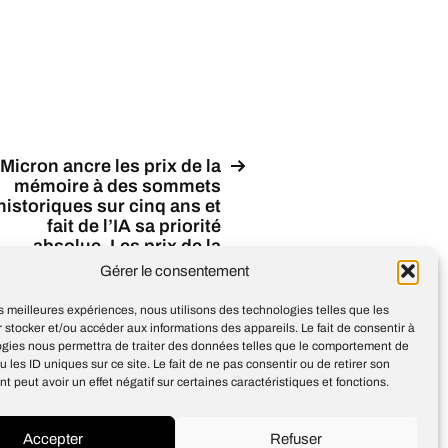
Micron ancre les prix de la
mémoire à des sommets
historiques sur cinq ans et
fait de l’IA sa priorité
absolue. Les prix de la
DRAM ont augmenté de
Gérer le consentement
lus de 171 % en 2025 et de
plus de 90 % au T1 2026
les meilleures expériences, nous utilisons des technologies telles que les
 stocker et/ou accéder aux informations des appareils. Le fait de consentir à
ogies nous permettra de traiter des données telles que le comportement de
u les ID uniques sur ce site. Le fait de ne pas consentir ou de retirer son
 peut avoir un effet négatif sur certaines caractéristiques et fonctions.
Accepter
Refuser