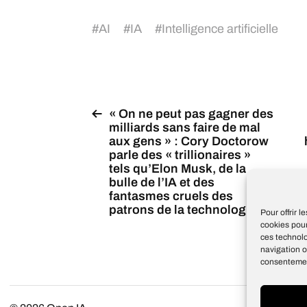
#
AI
#
IA
#
Intelligence artificielle
« On ne peut pas gagner des
milliards sans faire de mal
aux gens » : Cory Doctorow
parle des « trillionaires »
tels qu’Elon Musk, de la
bulle de l’IA et des
fantasmes cruels des
p
patrons de la technologie
Pour offrir 
cookies pour
ces technol
navigation o
consentement