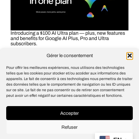
Introducing a $100 AI Ultra plan — plus, new features
and benefits for Google AI Plus, Pro and Ultra
subscribers.
Gérer le consentement
#
AI
#
Gemini
#
Google One
#
IA
#
Intelligence
artificielle (IA)
#
YouTube
Pour offrir les meilleures expériences, nous utilisons des technologies
telles que les cookies pour stocker et/ou accéder aux informations des
appareils. Le fait de consentir à ces technologies nous permettra de traiter
des données telles que le comportement de navigation ou les ID uniques
A new era for AI Search
sur ce site. Le fait de ne pas consentir ou de retirer son consentement
peut avoir un effet négatif sur certaines caractéristiques et fonctions.
Gemini 3.5: frontier intelligence with
action
Accepter
Refuser
© 2026
Open IA