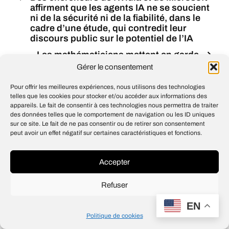
affirment que les agents IA ne se soucient
ni de la sécurité ni de la fiabilité, dans le
cadre d’une étude, qui contredit leur
discours public sur le potentiel de l’IA
Les mathématiciens mettent en garde
contre les menaces que fait peser l’IA sur
Gérer le consentement
leur profession en inondant le domaine
de démonstrations plausibles mais
Pour offrir les meilleures expériences, nous utilisons des technologies
erronées, dans le cadre d’une déclaration
telles que les cookies pour stocker et/ou accéder aux informations des
appareils. Le fait de consentir à ces technologies nous permettra de traiter
des données telles que le comportement de navigation ou les ID uniques
sur ce site. Le fait de ne pas consentir ou de retirer son consentement
peut avoir un effet négatif sur certaines caractéristiques et fonctions.
© 2026
Open IA
Design
Jean-Louis Maso
Accepter
Refuser
EN
Politique de cookies