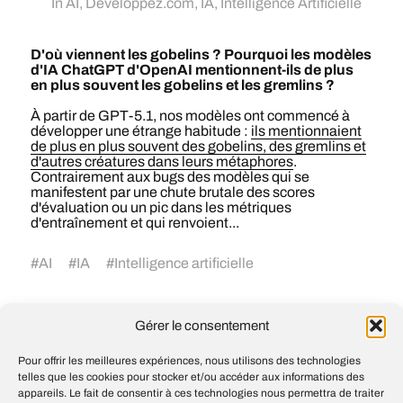
In
AI
,
Developpez.com
,
IA
,
Intelligence Artificielle
D'où viennent les gobelins ? Pourquoi les modèles
d'IA ChatGPT d'OpenAI mentionnent-ils de plus
en plus souvent les gobelins et les gremlins ?
À partir de GPT-5.1, nos modèles ont commencé à
développer une étrange habitude :
ils mentionnaient
de plus en plus souvent des gobelins, des gremlins et
d'autres créatures dans leurs métaphores
.
Contrairement aux bugs des modèles qui se
manifestent par une chute brutale des scores
d'évaluation ou un pic dans les métriques
d'entraînement et qui renvoient...
#
AI
#
IA
#
Intelligence artificielle
Gérer le consentement
Le célèbre biologiste évolutionniste
Richard Dawkins se dit désormais «
Pour offrir les meilleures expériences, nous utilisons des technologies
convaincu » que l’IA est dotée de
telles que les cookies pour stocker et/ou accéder aux informations des
conscience, mais les experts rejettent
appareils. Le fait de consentir à ces technologies nous permettra de traiter
cette idée et n’y voient qu’une « imitation