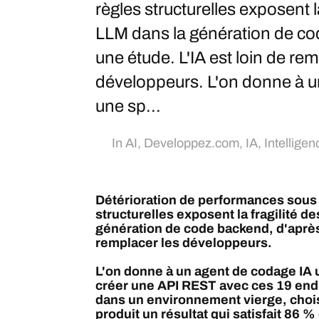
règles structurelles exposent l
LLM dans la génération de co
une étude. L'IA est loin de rem
développeurs. L'on donne à u
une sp...
In
AI
,
Developpez.com
,
IA
,
Intelligenc
Détérioration de performances sous c
structurelles exposent la fragilité d
génération de code backend, d'après 
remplacer les développeurs.
L'on donne à un agent de codage IA u
créer une API REST avec ces 19 endp
dans un environnement vierge, choisi
produit un résultat qui satisfait 86 %