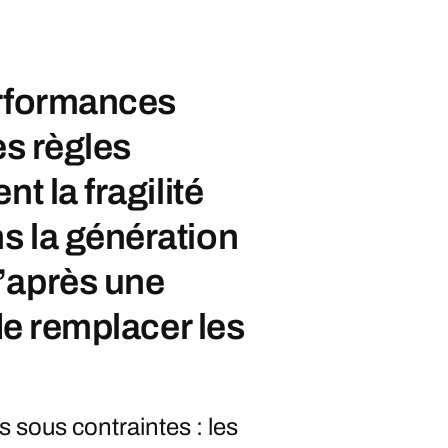
erformances
es règles
t la fragilité
s la génération
’après une
 de remplacer les
 sous contraintes : les