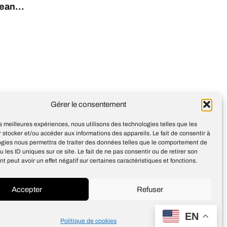
ean...
MIT researchers teach AI
Gérer le consentement
models to interpret charts
les meilleures expériences, nous utilisons des technologies telles que les
 stocker et/ou accéder aux informations des appareils. Le fait de consentir à
ogies nous permettra de traiter des données telles que le comportement de
u les ID uniques sur ce site. Le fait de ne pas consentir ou de retirer son
 peut avoir un effet négatif sur certaines caractéristiques et fonctions.
Accepter
Refuser
Design
Jean-Louis Maso
EN
Politique de cookies