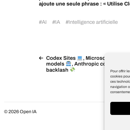
ajoute une seule phrase : « Utilise Cl
#
AI
#
IA
#
Intelligence artificielle
Codex Sites
, Microsoft
models
, Anthropic cost
backlash
Pour offrir 
cookies pour
ces technol
navigation o
consentement
© 2026
Open IA