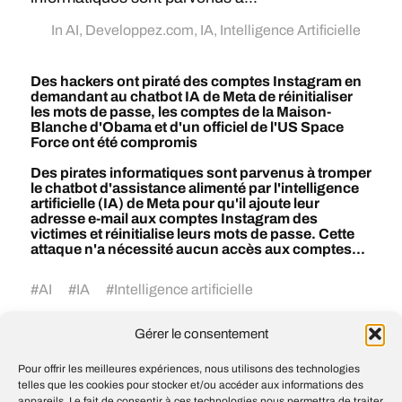
In
AI
,
Developpez.com
,
IA
,
Intelligence Artificielle
Des hackers ont piraté des comptes Instagram en
demandant au chatbot IA de Meta de réinitialiser
les mots de passe, les comptes de la Maison-
Blanche d'Obama et d'un officiel de l'US Space
Force ont été compromis
Des pirates informatiques sont parvenus à tromper
le chatbot d'assistance alimenté par l'intelligence
artificielle (IA) de Meta pour qu'il ajoute leur
adresse e-mail aux comptes Instagram des
victimes et réinitialise leurs mots de passe. Cette
attaque n'a nécessité aucun accès aux comptes...
#
AI
#
IA
#
Intelligence artificielle
Gérer le consentement
Les consommateurs souhaitent
Pour offrir les meilleures expériences, nous utilisons des technologies
bénéficier d’une aide à l’achat grâce à l’IA,
telles que les cookies pour stocker et/ou accéder aux informations des
mais ne veulent pas que celle-ci prenne
appareils. Le fait de consentir à ces technologies nous permettra de traiter