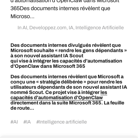
d'automatisation d'OpenClaw dans Microsoft
365Des documents internes révèlent que
Microso...
In
AI
,
Developpez.com
,
IA
,
Intelligence Artificielle
Des documents internes divulgués révèlent que
Microsoft souhaite « rendre les gens dépendants »
à son nouvel assistant IA Scout
qui vise à intégrer les capacités d'automatisation
d'OpenClaw dans Microsoft 365
Des documents internes révèlent que Microsoft a
conçu une « stratégie délibérée » pour rendre les
utilisateurs dépendants de son nouvel assistant IA
nommé Scout. Ce projet vise à intégrer
les
capacités d'automatisation d'OpenClaw
directement dans la suite Microsoft 365. La feuille
de route...
#
AI
#
IA
#
Intelligence artificielle