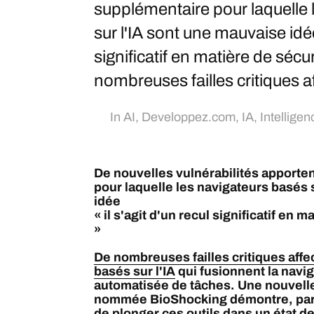
supplémentaire pour laquelle 
sur l'IA sont une mauvaise idée 
significatif en matière de sécu
nombreuses failles critiques af
In
AI
,
Developpez.com
,
IA
,
Intelligenc
De nouvelles vulnérabilités apporte
pour laquelle les navigateurs basés 
idée
« il s'agit d'un recul significatif en 
»
De nombreuses failles critiques affe
basés sur l'IA
qui fusionnent la navig
automatisée de tâches. Une nouvell
nommée BioShocking démontre, par e
de plonger ces outils dans un état de