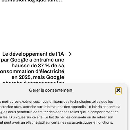
Le développement de l’IA
par Google a entraîné une
hausse de 37 % de sa
onsommation d’électricité
en 2025, mais Google
cherche à compenser les
issions de ses centres de
Gérer le consentement
données IA grâce aux
énergies propres
les meilleures expériences, nous utilisons des technologies telles que les
 stocker et/ou accéder aux informations des appareils. Le fait de consentir à
ogies nous permettra de traiter des données telles que le comportement de
u les ID uniques sur ce site. Le fait de ne pas consentir ou de retirer son
 peut avoir un effet négatif sur certaines caractéristiques et fonctions.