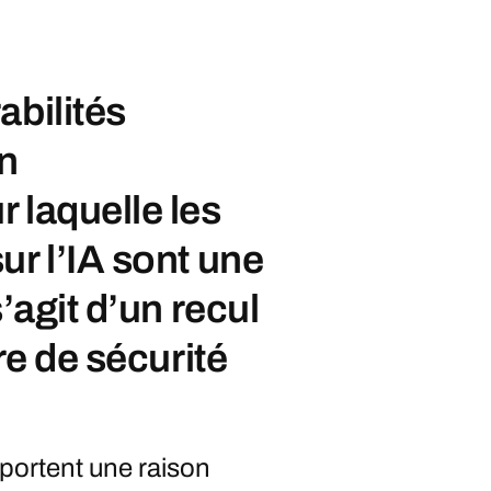
abilités
on
 laquelle les
ur l’IA sont une
’agit d’un recul
re de sécurité
pportent une raison