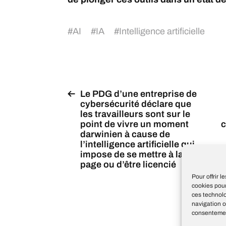
#
AI
#
IA
#
Intelligence artificielle
Le PDG d’une entreprise de
cybersécurité déclare que
les travailleurs sont sur le
point de vivre un moment
c
darwinien à cause de
l’intelligence artificielle qui
impose de se mettre à la
ém
page ou d’être licencié
Pour offrir 
cookies pour
ces technol
navigation o
consentement