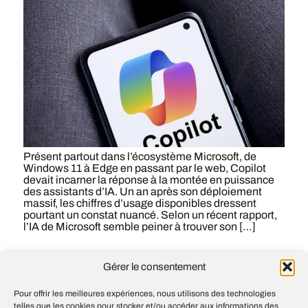
Présent partout dans l’écosystème Microsoft, de
Windows 11 à Edge en passant par le web, Copilot
devait incarner la réponse à la montée en puissance
des assistants d’IA. Un an après son déploiement
massif, les chiffres d’usage disponibles dressent
pourtant un constat nuancé. Selon un récent rapport,
l’IA de Microsoft semble peiner à trouver son […]
#
AI
#
Copilot
#
IA
#
Intelligence artificielle
Gérer le consentement
#
Microsoft
Pour offrir les meilleures expériences, nous utilisons des technologies
telles que les cookies pour stocker et/ou accéder aux informations des