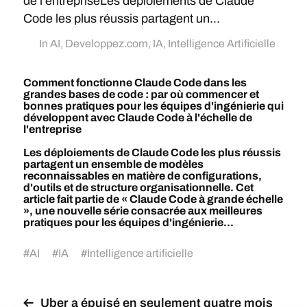
de l'entrepriseLes déploiements de Claude
Code les plus réussis partagent un...
In
AI
,
Developpez.com
,
IA
,
Intelligence Artificielle
Comment fonctionne Claude Code dans les
grandes bases de code : par où commencer et
bonnes pratiques pour les équipes d'ingénierie qui
développent avec Claude Code à l'échelle de
l'entreprise
Les déploiements de Claude Code les plus réussis
partagent un ensemble de modèles
reconnaissables en matière de configurations,
d'outils et de structure organisationnelle. Cet
article fait partie de « Claude Code à grande échelle
», une nouvelle série consacrée aux meilleures
pratiques pour les équipes d'ingénierie...
#
AI
#
IA
#
Intelligence artificielle
Uber a épuisé en seulement quatre mois