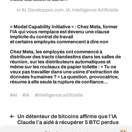
In
AI
,
Developpez.com
,
IA
,
Intelligence Artificielle
« Model Capability Initiative » : Chez Meta, former
l'IA qui vous remplace est devenu une clause
implicite du contrat de travail
et certains employés commencent à dire non
Chez Meta, les employés ont commencé à
distribuer des tracts clandestins dans les salles de
réunion, sur les distributeurs automatiques et
même sur les rouleaux de papier toilette : « Tu ne
veux pas travailler dans une usine d'extraction de
données humaines ? » La question, provocatrice,
résume à elle seule la rupture de confiance...
#
AI
#
IA
#
Intelligence artificielle
Un détenteur de bitcoins affirme que l’IA
Claude l’a aidé à récupérer 5 BTC perdus
depuis 11 ans : Claude a analysé