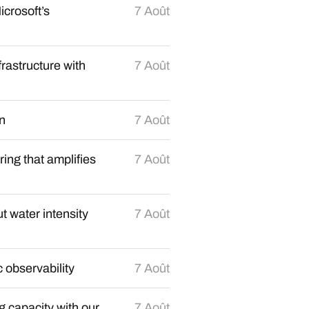
crosoft’s
7 Août
rastructure with
7 Août
n
7 Août
ing that amplifies
7 Août
t water intensity
7 Août
 observability
7 Août
 capacity with our
7 Août