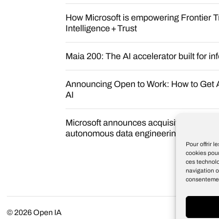
How Microsoft is empowering Frontier T
Intelligence + Trust
Maia 200: The AI accelerator built for in
Announcing Open to Work: How to Get A
AI
Microsoft announces acquisition of Osm
autonomous data engineering in Fabric
Pour offrir 
cookies pour
ces technol
navigation o
consentement
© 2026
Open IA