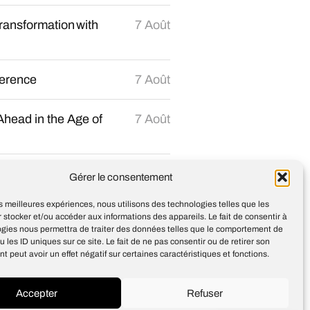
ransformation with
7 Août
ference
7 Août
head in the Age of
7 Août
os to accelerate
7 Août
Gérer le consentement
les meilleures expériences, nous utilisons des technologies telles que les
 stocker et/ou accéder aux informations des appareils. Le fait de consentir à
ogies nous permettra de traiter des données telles que le comportement de
u les ID uniques sur ce site. Le fait de ne pas consentir ou de retirer son
 peut avoir un effet négatif sur certaines caractéristiques et fonctions.
Accepter
Refuser
Design
Jean-Louis Maso