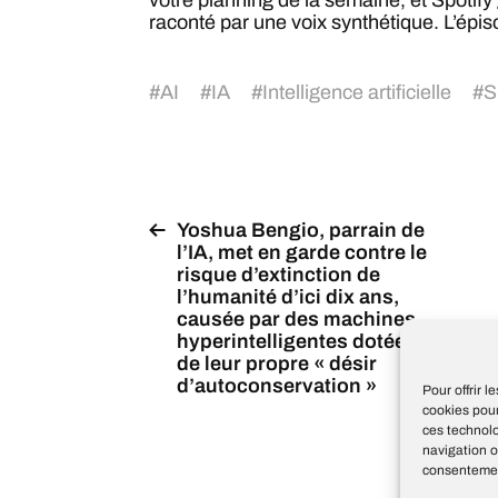
votre planning de la semaine, et Spotif
raconté par une voix synthétique. L’épiso
#
AI
#
IA
#
Intelligence artificielle
#
S
Yoshua Bengio, parrain de
l’IA, met en garde contre le
risque d’extinction de
l’humanité d’ici dix ans,
causée par des machines
hyperintelligentes dotées
de leur propre « désir
d’autoconservation »
Pour offrir 
cookies pour
ces technol
navigation o
consentement