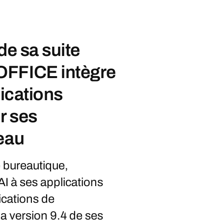
de sa suite
OFFICE intègre
lications
r ses
eau
e bureautique,
I à ses applications
ications de
 version 9.4 de ses