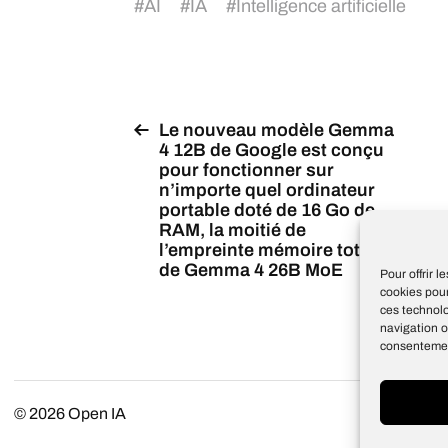
#
AI
#
IA
#
Intelligence artificielle
Le nouveau modèle Gemma
4 12B de Google est conçu
pour fonctionner sur
n’importe quel ordinateur
portable doté de 16 Go de
RAM, la moitié de
l’empreinte mémoire totale
de Gemma 4 26B MoE
Pour offrir 
cookies pour
ces technol
navigation o
consentement
© 2026
Open IA