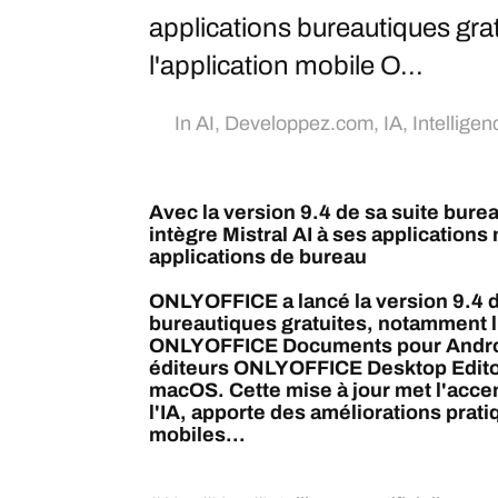
applications bureautiques gr
l'application mobile O...
In
AI
,
Developpez.com
,
IA
,
Intelligenc
Avec la version 9.4 de sa suite bu
intègre Mistral AI à ses applications
applications de bureau
ONLYOFFICE a lancé la version 9.4 d
bureautiques gratuites, notamment l
ONLYOFFICE Documents pour Android
éditeurs ONLYOFFICE Desktop Edito
macOS. Cette mise à jour met l'accent
l'IA, apporte des améliorations prati
mobiles...