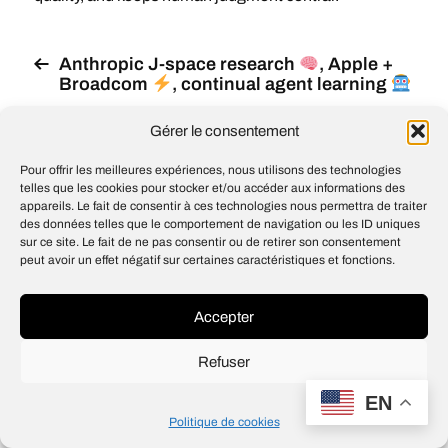
Anthropic J-space research
, Apple +
Broadcom
, continual agent learning
NVIDIA and Hugging Face Bring New
Gérer le consentement
Models and Frameworks to LeRobot for
the Open Robotics Community
Pour offrir les meilleures expériences, nous utilisons des technologies
telles que les cookies pour stocker et/ou accéder aux informations des
appareils. Le fait de consentir à ces technologies nous permettra de traiter
des données telles que le comportement de navigation ou les ID uniques
sur ce site. Le fait de ne pas consentir ou de retirer son consentement
© 2026
Open IA
peut avoir un effet négatif sur certaines caractéristiques et fonctions.
Design
Jean-Louis Maso
Accepter
Refuser
EN
Politique de cookies