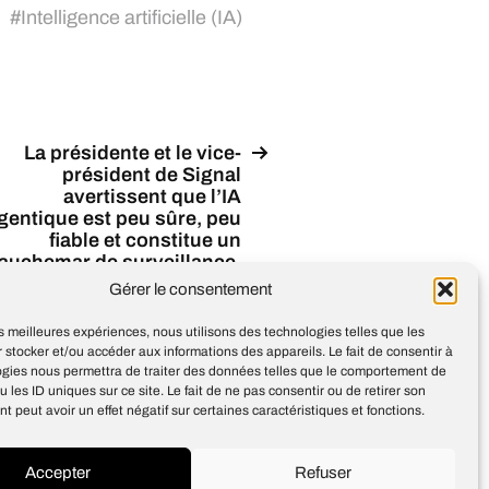
#
Intelligence artificielle (IA)
La présidente et le vice-
président de Signal
avertissent que l’IA
gentique est peu sûre, peu
fiable et constitue un
auchemar de surveillance,
soulignant les risques
Gérer le consentement
rofonds pour la sécurité et
la vie privée
les meilleures expériences, nous utilisons des technologies telles que les
 stocker et/ou accéder aux informations des appareils. Le fait de consentir à
ogies nous permettra de traiter des données telles que le comportement de
u les ID uniques sur ce site. Le fait de ne pas consentir ou de retirer son
 peut avoir un effet négatif sur certaines caractéristiques et fonctions.
Accepter
Refuser
Design
Jean-Louis Maso