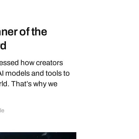
ner of the
rd
nessed how creators
AI models and tools to
orld. That’s why we
lle