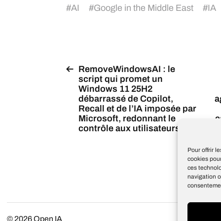
#
AI
#
Google in the Middle East
#
IA
RemoveWindowsAI : le
script qui promet un
Windows 11 25H2
débarrassé de Copilot,
a
Recall et de l’IA imposée par
Microsoft, redonnant le
c
contrôle aux utilisateurs
p
Pour offrir 
cookies pour
ces technol
navigation o
consentement
© 2026
Open IA