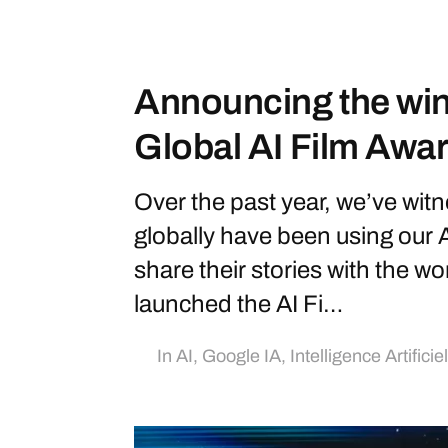
Announcing the win
Global AI Film Awa
Over the past year, we’ve wit
globally have been using our 
share their stories with the w
launched the AI Fi…
In
AI
,
Google IA
,
Intelligence Artificie