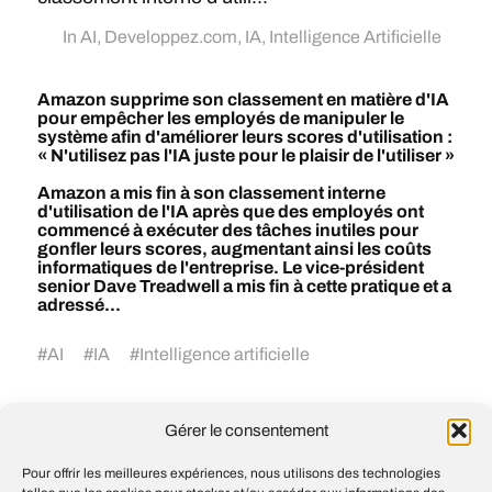
In
AI
,
Developpez.com
,
IA
,
Intelligence Artificielle
Amazon supprime son classement en matière d'IA
pour empêcher les employés de manipuler le
système afin d'améliorer leurs scores d'utilisation :
« N'utilisez pas l'IA juste pour le plaisir de l'utiliser »
Amazon a mis fin à son classement interne
d'utilisation de l'IA après que des employés ont
commencé à exécuter des tâches inutiles pour
gonfler leurs scores, augmentant ainsi les coûts
informatiques de l'entreprise. Le vice-président
senior Dave Treadwell a mis fin à cette pratique et a
adressé...
#
AI
#
IA
#
Intelligence artificielle
Gérer le consentement
La polémique autour du « vibe coding »
atteint un nouveau sommet. Un
Pour offrir les meilleures expériences, nous utilisons des technologies
développeur ajoute des instructions dans