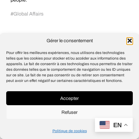
#
Global Affairs
Why Financial Institutions Are
Gérer le consentement
Converging on Transaction Foundation
Models to Build Their Own Intelligence
Pour offrir les meilleures expériences, nous utilisons des technologies
Codex for every role, tool, and workflow
telles que les cookies pour stocker et/ou accéder aux informations des
appareils. Le fait de consentir à ces technologies nous permettra de traiter
des données telles que le comportement de navigation ou les ID uniques
sur ce site. Le fait de ne pas consentir ou de retirer son consentement
peut avoir un effet négatif sur certaines caractéristiques et fonctions.
© 2026
Open IA
Accepter
Design
Jean-Louis Maso
Refuser
EN
Politique de cookies