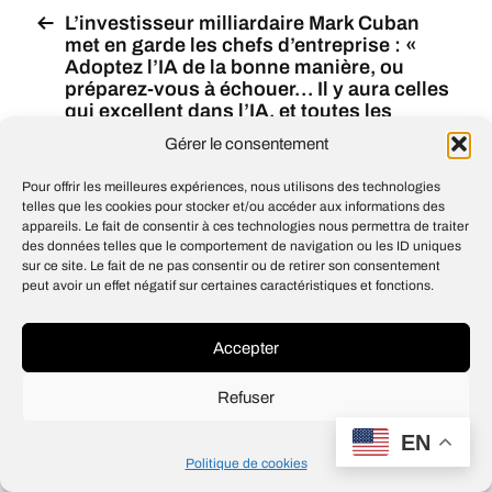
L’investisseur milliardaire Mark Cuban
met en garde les chefs d’entreprise : «
Adoptez l’IA de la bonne manière, ou
préparez-vous à échouer… Il y aura celles
qui excellent dans l’IA, et toutes les
autres »
Gérer le consentement
« L’IA va transformer la société et l’emploi
Pour offrir les meilleures expériences, nous utilisons des technologies
plus rapidement que la plupart des gens
telles que les cookies pour stocker et/ou accéder aux informations des
ne le pensent », a déclaré Bill Gates,
appareils. Le fait de consentir à ces technologies nous permettra de traiter
cofondateur de Microsoft, dans sa
des données telles que le comportement de navigation ou les ID uniques
dernière lettre annuelle
sur ce site. Le fait de ne pas consentir ou de retirer son consentement
peut avoir un effet négatif sur certaines caractéristiques et fonctions.
Accepter
© 2026
Open IA
Design
Jean-Louis Maso
Refuser
EN
Politique de cookies