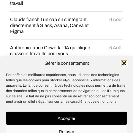
travail
Claude franchit un cap en s’intégrant
6 Août
directement à Slack, Asana, Canva et
Figma
Anthropic lance Cowork, l’IA qui clique,
6 Août
classe et travaille pour vous
Gérer le consentement
Claude Code impressionne même chez
6 Août
Pour offrir les meilleures expériences, nous utilisons des technologies
Google
telles que les cookies pour stocker et/ou accéder aux informations des
appareils. Le fait de consentir à ces technologies nous permettra de traiter
des données telles que le comportement de navigation ou les ID uniques
Avec son extension Chrome, Claude passe
6 Août
sur ce site. Le fait de ne pas consentir ou de retirer son consentement
du chatbot à l’assistant capable d’agir sur
peut avoir un effet négatif sur certaines caractéristiques et fonctions.
le web à votre place
Accepter
Refuser