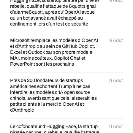
Hugging Face, la startup piratée par une IA
6 Août
rebelle, qualifie l’attaque de &quot;signal
d’alarme&quot;, après qu’OpenAI avoue
qu’un bot avancé avait échappé au
confinement lors d’un test de sécurité
Microsoft remplace les modèles d’OpenAI
6 Août
et d’Anthropic au sein de GitHub Copilot,
Excel et Outlook par son propre modèle
MAI, moins coûteux, Copilot Chat et
PowerPoint sont les prochains
Près de 200 fondateurs de startups
6 Août
américaines exhortent Trump à ne pas
interdire les modèles d’IA open source
chinois, avertissant que cela laisserait les
petits clients à la merci d’OpenAI et
d’Anthropic
Le cofondateur d’Hugging Face, la startup
6 Août
piratée par une IA rebelle, qualifie l’attaque