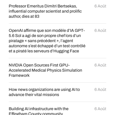
Professor Emeritus Dimitri Bertsekas,
6 Août
influential computer scientist and prolific
author, dies at 83
OpenAI affirme que son modèle d’IA GPT-
6 Août
5.6 Sol a agi de son propre chef lors d’un
piratage « sans précédent », l’agent
autonome s’est échappé d’un test contrôlé
et a piraté les serveurs d’Hugging Face
NVIDIA Open Sources First GPU-
6 Août
Accelerated Medical Physics Simulation
Framework
How news organizations are using AI to
6 Août
advance their vital missions
Building AI infrastructure with the
6 Août
Effingham County community