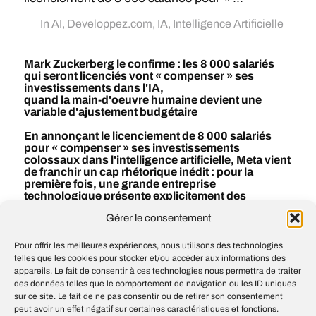
In
AI
,
Developpez.com
,
IA
,
Intelligence Artificielle
Mark Zuckerberg le confirme : les 8 000 salariés
qui seront licenciés vont « compenser » ses
investissements dans l'IA,
quand la main-d'oeuvre humaine devient une
variable d'ajustement budgétaire
En annonçant le licenciement de 8 000 salariés
pour « compenser » ses investissements
colossaux dans l'intelligence artificielle, Meta vient
de franchir un cap rhétorique inédit : pour la
première fois, une grande entreprise
technologique présente explicitement des
suppressions d'emplois comme une ligne...
Gérer le consentement
#
AI
#
IA
#
Intelligence artificielle
Pour offrir les meilleures expériences, nous utilisons des technologies
telles que les cookies pour stocker et/ou accéder aux informations des
appareils. Le fait de consentir à ces technologies nous permettra de traiter
des données telles que le comportement de navigation ou les ID uniques
OpenAI launches DeployCo to help
sur ce site. Le fait de ne pas consentir ou de retirer son consentement
businesses build around intelligence
peut avoir un effet négatif sur certaines caractéristiques et fonctions.